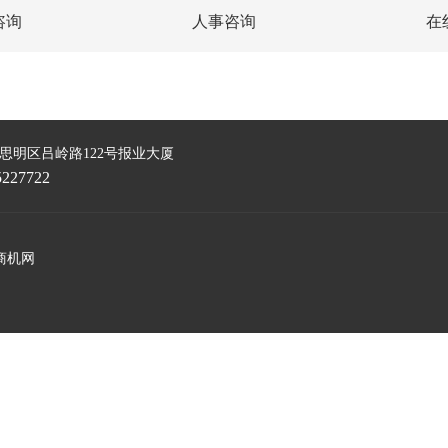
咨询
人事咨询
在
思明区吕岭路122号报业大厦
5227722
商机网